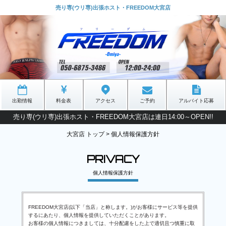
売り専(ウリ専)出張ホスト・FREEDOM大宮店
出勤情報
料金表
アクセス
ご予約
アルバイト応募
売り専(ウリ専)出張ホスト・FREEDOM大宮店は連日14:00～OPEN!!
大宮店 トップ
>
個人情報保護方針
PRIVACY
個人情報保護方針
FREEDOM大宮店(以下「当店」と称します。)がお客様にサービス等を提供
するにあたり、個人情報を提供していただくことがあります。
お客様の個人情報につきましては、十分配慮をした上で適切且つ慎重に取