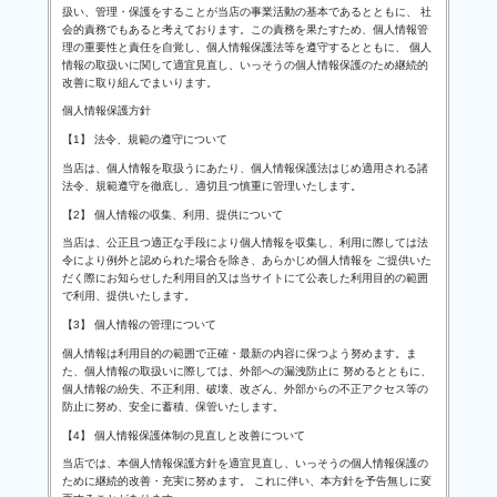
扱い、管理・保護をすることが当店の事業活動の基本であるとともに、 社
会的責務でもあると考えております。この責務を果たすため、個人情報管
理の重要性と責任を自覚し、個人情報保護法等を遵守するとともに、 個人
情報の取扱いに関して適宜見直し、いっそうの個人情報保護のため継続的
改善に取り組んでまいります。
個人情報保護方針
【1】 法令、規範の遵守について
当店は、個人情報を取扱うにあたり、個人情報保護法はじめ適用される諸
法令、規範遵守を徹底し、適切且つ慎重に管理いたします。
【2】 個人情報の収集、利用、提供について
当店は、公正且つ適正な手段により個人情報を収集し、利用に際しては法
令により例外と認められた場合を除き、あらかじめ個人情報を ご提供いた
だく際にお知らせした利用目的又は当サイトにて公表した利用目的の範囲
で利用、提供いたします。
【3】 個人情報の管理について
個人情報は利用目的の範囲で正確・最新の内容に保つよう努めます。ま
た、個人情報の取扱いに際しては、外部への漏洩防止に 努めるとともに、
個人情報の紛失、不正利用、破壊、改ざん、外部からの不正アクセス等の
防止に努め、安全に蓄積、保管いたします。
【4】 個人情報保護体制の見直しと改善について
当店では、本個人情報保護方針を適宜見直し、いっそうの個人情報保護の
ために継続的改善・充実に努めます。 これに伴い、本方針を予告無しに変